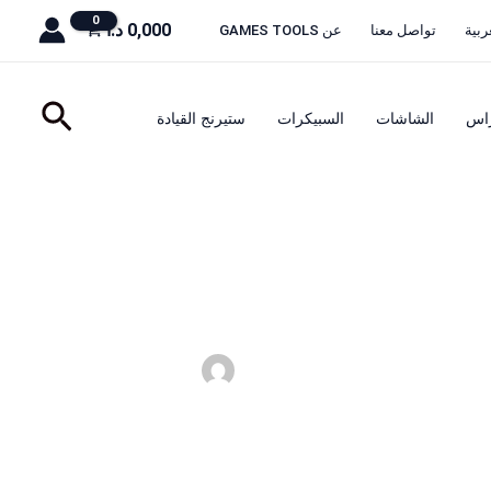
0,000
د.ا
ربية
تواصل معنا
عن GAMES TOOLS
البحث
راس
الشاشات
السبيكرات
ستيرنج القيادة