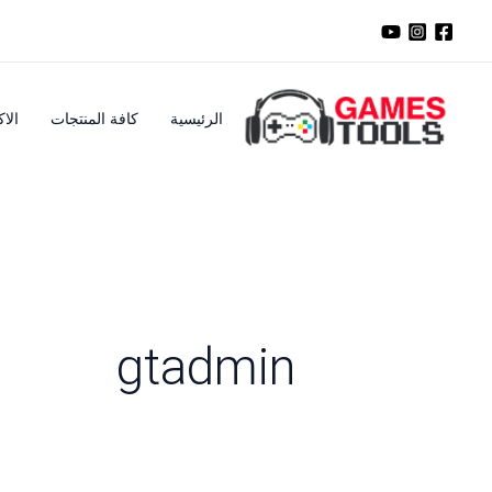
خطي
لى
لمحتوى
الرئيسية
كافة المنتجات
الا
gtadmin