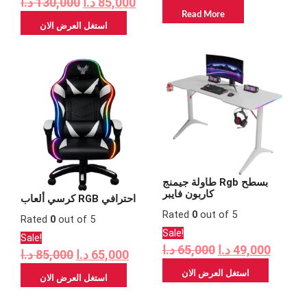
د.ا
130,000
د.ا
85,000
Read More
استغل العرض الان
Original
Current
Original
Curre
price
price
price
price
was:
is:
was:
is:
65,000 د.ا.
65,000 د.ا.
85,000 د.ا.
طاولة جيمنج Rgb بسطح
كاربون فايبر
كرسي ألعاب RGB احترافي
Rated
0
out of 5
Rated
0
out of 5
Sale!
Sale!
د.ا
65,000
د.ا
49,000
د.ا
85,000
د.ا
65,000
استغل العرض الان
استغل العرض الان