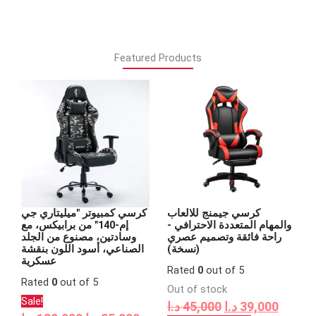
Featured Products
Original
Current
Original
Curre
price
price
price
price
was:
is:
was:
is:
45,000 د.ا.
85,000 د.ا.
130,000 د.ا.
كرسي جيمنج للالعاب
كرسي كمبيوتر "ميليتاري جي
والمهام المتعددة الاحترافي -
إم-140" من برابيكس، مع
راحة فائقة وتصميم عصري
وسادتين، مصنوع من الجلد
(نسخة)
الصناعي، أسود اللون بنقشة
عسكرية
Rated
0
out of 5
Rated
0
out of 5
Out of stock
Sale!
د.ا
45,000
د.ا
39,000