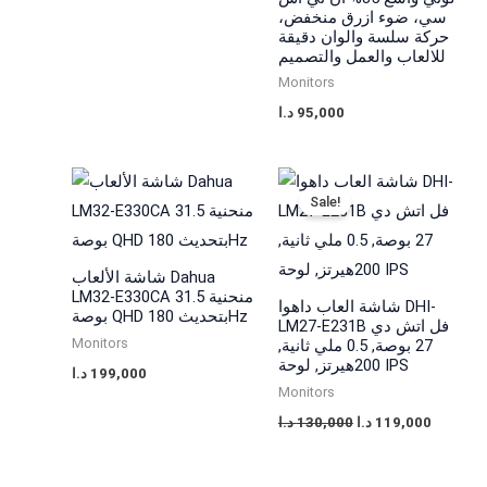
سي، ضوء ازرق منخفض،
حركة سلسة والوان دقيقة
للالعاب والعمل والتصميم
Monitors
د.ا
95,000
Original
Current
price
price
Sale!
was:
is:
130,000 د.ا.
شاشة الألعاب Dahua
LM32-E330CA منحنية 31.5
شاشة العاب داهوا DHI-
بوصة QHD بتحديث 180Hz
LM27-E231B فل اتش دي
Monitors
27 بوصة, 0.5 ملي ثانية,
200هيرتز, لوحة IPS
د.ا
199,000
Monitors
د.ا
130,000
د.ا
119,000