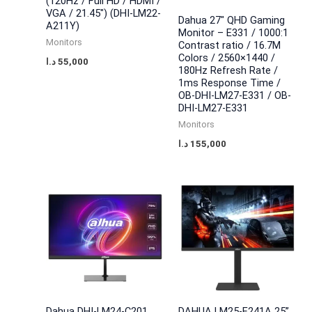
s
s
3
2
(120Hz / Full HD / HDMI /
VGA / 21.45″) (DHI-LM22-
Dahua 27″ QHD Gaming
:
:
5
0
A211Y)
Monitor – E331 / 1000:1
4
3
,
,
Monitors
Contrast ratio / 16.7M
Colors / 2560×1440 /
0
0
0
0
د.ا
55,000
180Hz Refresh Rate /
,
,
0
0
1ms Response Time /
OB-DHI-LM27-E331 / OB-
0
0
0
0
DHI-LM27-E331
0
0
Monitors
0
0
د
د
د.ا
155,000
.
.
ا
ا
د
د
.
.
.
.
ا
ا
.
.
Dahua DHI-LM24-C201
DAHUA LM25-E241A 25”