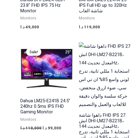
23.8″ FHD IPS 75 Hz
IPS Full HD up to 320Hz
Monitor
شاشة العاب
Monitors
Monitors
د.ا
49,000
د.ا
119,000
Original
Current
price
price
Sale!
was:
is:
99,000 د.ا.
110,000 د.ا.
Dahua LM25-E241B 24.5″
240hz 0.5ms IPS FHD
Gaming Monitor
داهوا شاشة FHD IPS 27
Monitors
انش DHI-LM27-B221B،
معدل تحديث 144Hz،
د.ا
110,000
د.ا
99,000
استجابة 1 مللي ثانية، تدرج
لوني واسع 85% ان تي اس