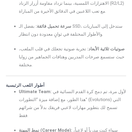
الاهتزازات اللمسية، بينما تزداد مقاومة أزرار الزناد (R2/L2)
مع تعب اللاعبين في الدقائق الأخيرة من المباراة.
سرعة تحميل فائقة:
بفضل الـ SSD، ستدخل إلى المباريات
والأطوار المختلفة في ثوانٍ معدودة دون انتظار.
صوتيات ثلاثية الأبعاد:
تجربة صوتية تجعلك في قلب الملعب،
حيث ستسمع صرخات المدربين وهتافات الجماهير من زوايا
مختلفة.
أطوار اللعب الرئيسية
لأول مرة، تم دمج كرة القدم النسائية في
Ultimate Team:
هذا الطور، مع إضافة ميزة “التطورات” (Evolutions) التي
تسمح لك بتطوير مهارات لاعبي فريقك بدلاً من شرائهم
فقط.
سواء كنت مدرباً أو لاعباً،
نمط المهنة (Career Mode):