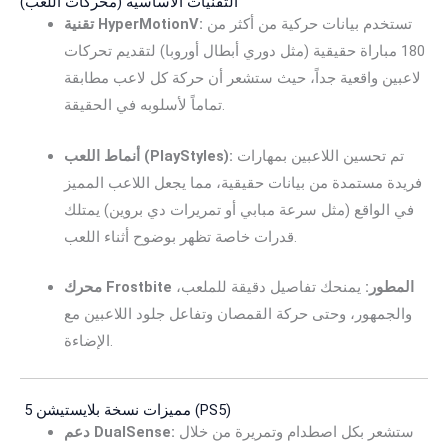
التقنيات الأساسية (محركات اللعب)
تستخدم بيانات حركية من أكثر من
تقنية HyperMotionV:
180 مباراة حقيقية (مثل دوري أبطال أوروبا) لتقديم تحركات
لاعبين واقعية جداً، حيث ستشعر أن حركة كل لاعب مطابقة
تماماً لأسلوبه في الحقيقة.
تم تحسين اللاعبين بمهارات
أنماط اللعب (PlayStyles):
فريدة مستمدة من بيانات حقيقية، مما يجعل اللاعب المميز
في الواقع (مثل سرعة مبابي أو تمريرات دي بروين) يمتلك
قدرات خاصة تظهر بوضوح أثناء اللعب.
محرك Frostbite المطور:
يمنحك تفاصيل دقيقة للملعب،
والجمهور، وحتى حركة القمصان وتفاعل جلود اللاعبين مع
الإضاءة.
مميزات نسخة بلايستيشن 5 (PS5)
ستشعر بكل اصطدام وتمريرة من خلال
دعم DualSense: