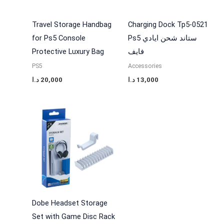
Travel Storage Handbag
Charging Dock Tp5-0521
for Ps5 Console
Ps5 ستاند شحن ايادي
Protective Luxury Bag
فايف
PS5
Accessories
د.ا
20,000
د.ا
13,000
Dobe Headset Storage
Set with Game Disc Rack