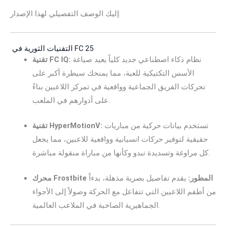
إليك الوصف التفصيلي لهذا الإصدار:
التقنيات الثورية في FC 25
نظام ذكاء اصطناعي جديد كلياً يعيد صياغة
تقنية FC IQ:
الأسس التكتيكية للعبة، مما يمنحك سيطرة أكبر على
تحركات الفريق الجماعية وواقعية في تمركز اللاعبين بناءً
على أدوارهم في الملعب.
تستخدم بيانات حركية من مباريات
تقنية HyperMotionV:
حقيقية لتوفير حركات انسيابية وواقعية للاعبين، مما يجعل
كل مراوغة وتسديدة تبدو وكأنها من مباراة منقولة مباشرة.
محرك Frostbite المطور:
يقدم تفاصيل بصرية مذهلة، بدءاً
من أطقم اللاعبين التي تتفاعل مع الحركة وصولاً إلى الأجواء
الجماهيرية الصاخبة في الملاعب العالمية.