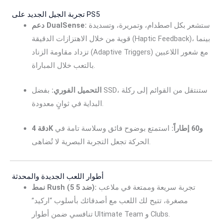
تجربة الجيل الجديد على PS5
ستشعر بكل اصطدام، وتمريرة، وتسديدة
دعم DualSense:
قوية من خلال الاهتزازات الدقيقة (Haptic Feedback)، بينما
تزداد مقاومة الزناد (Adaptive Triggers) مع شعور اللاعبين
بالتعب خلال المباراة.
التحميل الفوري:
بفضل SSD، ستنتقل من القوائم إلى ركلة
البداية في ثوانٍ معدودة.
دقة 4K و60 إطاراً:
استمتع بوضوح فائق وسلاسة تامة في
الحركة تجعل التجربة البصرية لا تُضاهى.
أطوار اللعب الجديدة والمحدثة
تجربة سريعة وممتعة في ملاعب
نمط Rush (5 ضد 5):
مصغرة، تتيح لك اللعب مع أصدقائك بأسلوب “اركيد”
تنافسي ضمن أطوار Ultimate Team و Clubs.