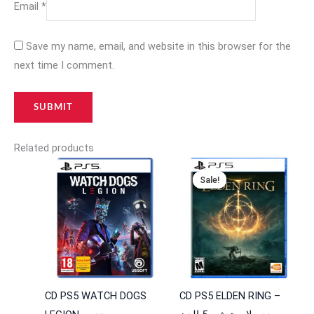
Email
*
Save my name, email, and website in this browser for the
next time I comment.
Related products
Original
Current
price
price
Sale!
Sale!
was:
is:
29,000 د.ا.
45,000 د.ا.
CD PS5 WATCH DOGS
CD PS5 ELDEN RING –